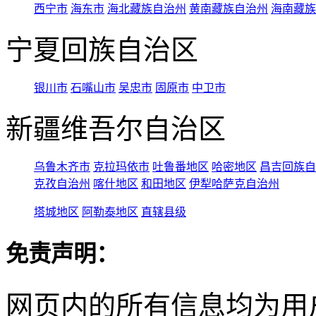
西宁市
海东市
海北藏族自治州
黄南藏族自治州
海南藏族
宁夏回族自治区
银川市
石嘴山市
吴忠市
固原市
中卫市
新疆维吾尔自治区
乌鲁木齐市
克拉玛依市
吐鲁番地区
哈密地区
昌吉回族自
克孜自治州
喀什地区
和田地区
伊犁哈萨克自治州
塔城地区
阿勒泰地区
直辖县级
免责声明：
网页内的所有信息均为用