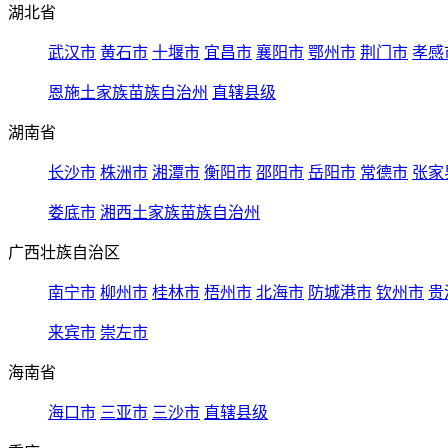
湖北省
武汉市
黄石市
十堰市
宜昌市
襄阳市
鄂州市
荆门市
孝感
恩施土家族苗族自治州
直辖县级
湖南省
长沙市
株洲市
湘潭市
衡阳市
邵阳市
岳阳市
常德市
张家
娄底市
湘西土家族苗族自治州
广西壮族自治区
南宁市
柳州市
桂林市
梧州市
北海市
防城港市
钦州市
贵
来宾市
崇左市
海南省
海口市
三亚市
三沙市
直辖县级