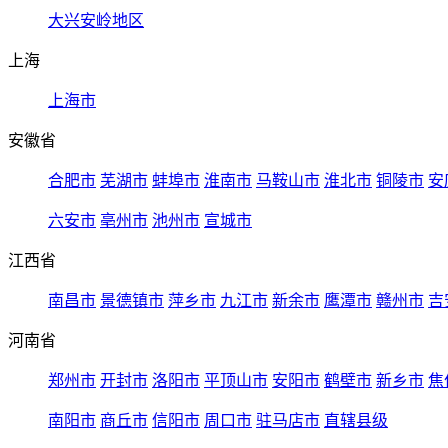
大兴安岭地区
上海
上海市
安徽省
合肥市
芜湖市
蚌埠市
淮南市
马鞍山市
淮北市
铜陵市
安
六安市
亳州市
池州市
宣城市
江西省
南昌市
景德镇市
萍乡市
九江市
新余市
鹰潭市
赣州市
吉
河南省
郑州市
开封市
洛阳市
平顶山市
安阳市
鹤壁市
新乡市
焦
南阳市
商丘市
信阳市
周口市
驻马店市
直辖县级