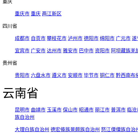
重庆
重庆市
重庆
两江新区
四川省
成都市
自贡市
攀枝花市
泸州市
德阳市
绵阳市
广元市
遂
宜宾市
广安市
达州市
雅安市
巴中市
资阳市
阿坝藏族羌
贵州省
贵阳市
六盘水市
遵义市
安顺市
毕节市
铜仁市
黔西南布
云南省
昆明市
曲靖市
玉溪市
保山市
昭通市
丽江市
普洱市
临沧
族自治州
大理白族自治州
德宏傣族景颇族自治州
怒江傈僳族自治