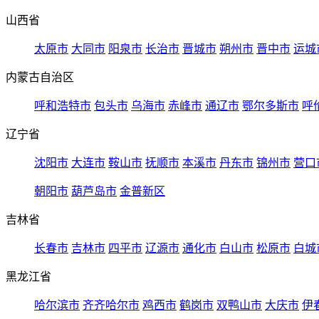
山西省
太原市
大同市
阳泉市
长治市
晋城市
朔州市
晋中市
运城
内蒙古自治区
呼和浩特市
包头市
乌海市
赤峰市
通辽市
鄂尔多斯市
呼
辽宁省
沈阳市
大连市
鞍山市
抚顺市
本溪市
丹东市
锦州市
营口
朝阳市
葫芦岛市
金普新区
吉林省
长春市
吉林市
四平市
辽源市
通化市
白山市
松原市
白城
黑龙江省
哈尔滨市
齐齐哈尔市
鸡西市
鹤岗市
双鸭山市
大庆市
伊