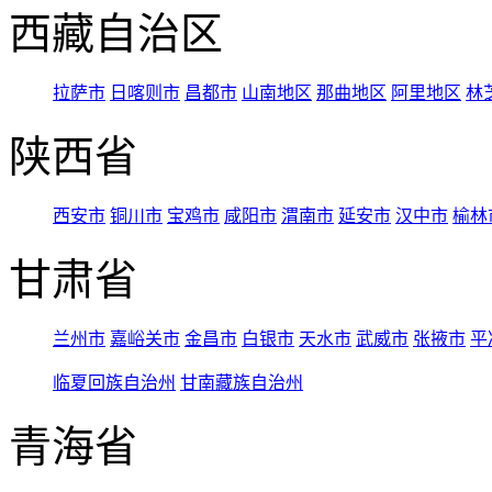
西藏自治区
拉萨市
日喀则市
昌都市
山南地区
那曲地区
阿里地区
林
陕西省
西安市
铜川市
宝鸡市
咸阳市
渭南市
延安市
汉中市
榆林
甘肃省
兰州市
嘉峪关市
金昌市
白银市
天水市
武威市
张掖市
平
临夏回族自治州
甘南藏族自治州
青海省