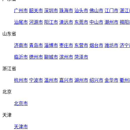
广州市
韶关市
深圳市
珠海市
汕头市
佛山市
江门市
湛江
汕尾市
河源市
阳江市
清远市
东莞市
中山市
潮州市
揭阳
山东省
济南市
青岛市
淄博市
枣庄市
东营市
烟台市
潍坊市
济宁
临沂市
德州市
聊城市
滨州市
菏泽市
浙江省
杭州市
宁波市
温州市
嘉兴市
湖州市
绍兴市
金华市
衢州
北京
北京市
天津
天津市