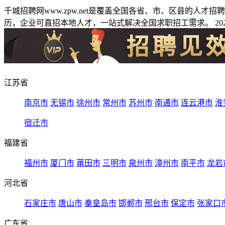
千城招聘网www.zpw.net是覆盖全国各省、市、区县的人
历，企业可直招本地人才，一站式解决全国求职招工需求。 2026
江苏省
南京市
无锡市
徐州市
常州市
苏州市
南通市
连云港市
淮
宿迁市
福建省
福州市
厦门市
莆田市
三明市
泉州市
漳州市
南平市
龙岩
河北省
石家庄市
唐山市
秦皇岛市
邯郸市
邢台市
保定市
张家口
广东省